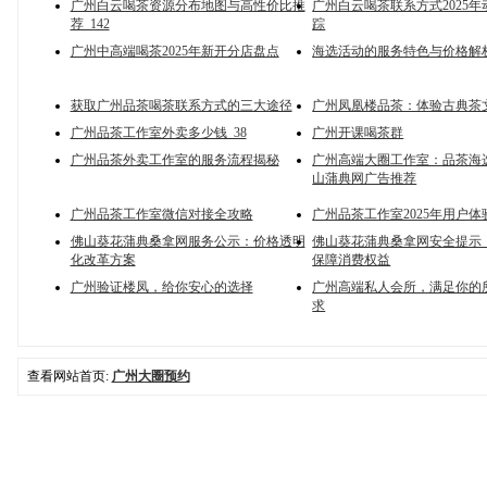
广州白云喝茶资源分布地图与高性价比推
广州白云喝茶联系方式2025
荐_142
踪
广州中高端喝茶2025年新开分店盘点
海选活动的服务特色与价格解
获取广州品茶喝茶联系方式的三大途径
广州凤凰楼品茶：体验古典茶
广州品茶工作室外卖多少钱_38
广州开课喝茶群
广州品茶外卖工作室的服务流程揭秘
广州高端大圈工作室：品茶海
山蒲典网广告推荐
广州品茶工作室微信对接全攻略
广州品茶工作室2025年用户
佛山葵花蒲典桑拿网服务公示：价格透明
佛山葵花蒲典桑拿网安全提示
化改革方案
保障消费权益
广州验证楼凤，给你安心的选择
广州高端私人会所，满足你的
求
查看网站首页:
广州大圈预约