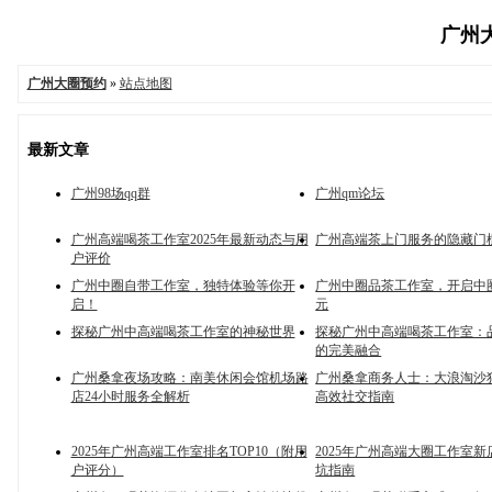
广州大
广州大圈预约
»
站点地图
最新文章
广州98场qq群
广州qm论坛
广州高端喝茶工作室2025年最新动态与用
广州高端茶上门服务的隐藏门
户评价
广州中圈自带工作室，独特体验等你开
广州中圈品茶工作室，开启中
启！
元
探秘广州中高端喝茶工作室的神秘世界
探秘广州中高端喝茶工作室：
的完美融合
广州桑拿夜场攻略：南美休闲会馆机场路
广州桑拿商务人士：大浪淘沙
店24小时服务全解析
高效社交指南
2025年广州高端工作室排名TOP10（附用
2025年广州高端大圈工作室
户评分）
坑指南